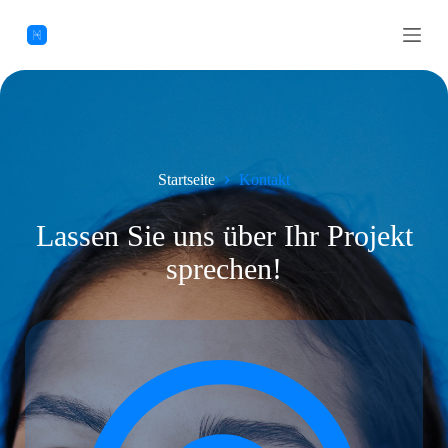
Z
u
m
I
n
h
a
l
t
Startseite
Kontakt
s
p
r
Lassen Sie uns über Ihr Projekt
i
n
sprechen!
g
e
n