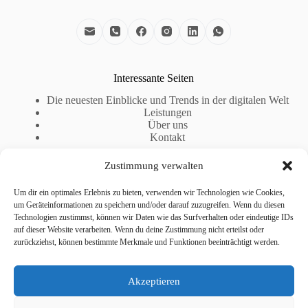
Interessante Seiten
Die neuesten Einblicke und Trends in der digitalen Welt
Leistungen
Über uns
Kontakt
Zustimmung verwalten
Legal
Um dir ein optimales Erlebnis zu bieten, verwenden wir Technologien wie Cookies,
Impressum
um Geräteinformationen zu speichern und/oder darauf zuzugreifen. Wenn du diesen
Datenschutzerklärung
Technologien zustimmst, können wir Daten wie das Surfverhalten oder eindeutige IDs
AGB
auf dieser Website verarbeiten. Wenn du deine Zustimmung nicht erteilst oder
Cookie-Richtlinie (EU)
zurückziehst, können bestimmte Merkmale und Funktionen beeinträchtigt werden.
Kontaktiere uns
Akzeptieren
Telefon:
+49 4874 – 276 08 63