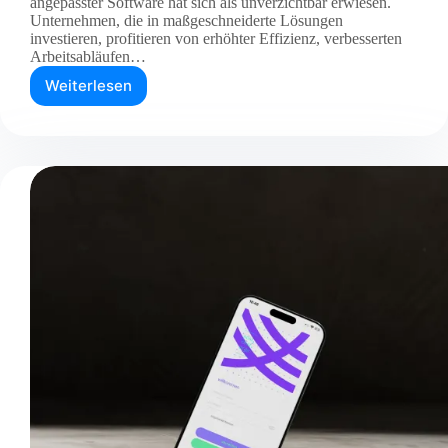
angepasster Software hat sich als unverzichtbar erwiesen.
Unternehmen, die in maßgeschneiderte Lösungen
investieren, profitieren von erhöhter Effizienz, verbesserten
Arbeitsabläufen…
Weiterlesen
Die
Bedeutung
der
Software-
Entwicklung
für
moderne
Unternehmen